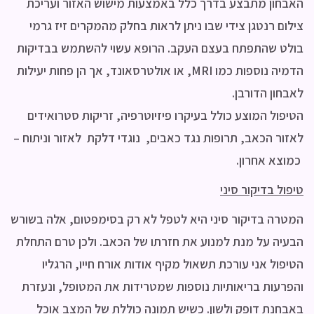
האבחון מתבצע בדרך כלל באמצעות מישוש האזור ועריכת
צילום רנטגן צידי שבו ניתן לראות בחלק מהמקרים זיז גרמי
בולט שהתפתח בעצם העקב. הרופא עשוי להשתמש בבדיקות
הדמיה נוספות כמו MRI, או אולטרסאונד, אך הן פחות יעילות
לאבחון הדורבן.
הטיפול המוצע כולל בעיקרו פיזיוטרפיה, זריקות סטרואידים
לאזור הכאב, תרופות נגד כאבים, נוגדי דלקת לאזור וניתוח –
כמוצא אחרון.
טיפול בדיקור סיני
המטרה בדיקור סיני היא לטפל לא רק בסימפטום, אלה בשורש
הבעיה על מנת למנוע את חזרתו של הכאב. ולכן טרם התחלת
הטיפול אני עורכת תשאול מקיף אודות אורח חייו, הרגליו
והפרעות בריאותיות נוספות שמטרידות את המטופל, ונעזרת
באבחנת דופק ולשון. כשיש תמונה כוללת של המצב אוכל