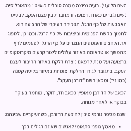
השם הלועזי). בעיה נפוצה ממנה סובלים כ-10% מהאוכלוסיה.
נשים וגברים כאחד. רצועה זו מחברת בין עצם העקב לבסיס
האצבעות של כף הרגל. תפקידה העיקרי של הרצועה הוא
לתמוך בקשת הפנימית וביציבות של כף הרגל. וכמו כן, לספוג
את הלחצים והעומסים הנוצרים על כף הרגל. לפעמים לחץ
מתמשך או טראומה באיזור עלולים ליצור קרעים מיקרוסקופיים
ברצועה ועל מנת לרפאם נוצרת דלקת באיזור החיבור לעצם
העקב. בתגובה לגירוי הדלקתי צומחת באיזור בליטה קטנה
(כמו זיז) ומכאן השם "דורבן העקב".
הכאב של הדורבן מאופיין ככאב חד, דוקר, מוחמר בעיקר
בבוקר או לאחר מנוחה.
ישנם מספר גורמי סיכון להופעת הדורבן, כשהעיקריים שבינהם:
מאמץ גופני פתאומי לאנשים שאינם רגילים בכך