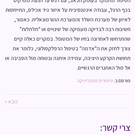
הטיפול מתמקד בעומק הכאב, עם דגש על הנעת מפרקים
בכף הרגל, עבודה אינטנסיבית על איזור גיד אכילס, התייחסות
לאיזון של מערכת השלד והמערכת ההורמונאלית. כאמור,
חשיבות רבה לבדיקה מעמיקה של שינויים או "תלתלות"
שהתרחשו לאחרונה בחיו של המטופל. במקרים כאלה קיים
צורך לחזק את ה"אדמה" בטיפול הרפלקסולוגי, כלומר את
תחושת הקרקע היציבה, עמידה איתנה ובטוחה מול הסביבה או
אל מול האתגרים הרגשיים.
פורסם ב:
סיפורים מהקליניקה
הבא »
צרי קשר: