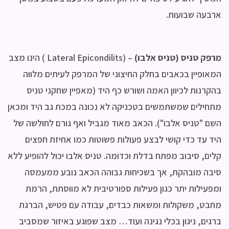
ארבעה שבועות.
מרפק טניס (טניס אלבו
)
– (Lateral Epicondilits ) הינו מצב
המאופיין בכאבים בחלק החיצוני של המרפק לעיתים מלווה
בהקרנות לכיוון האמה ושורש כף היד (מאפיין שחקני טניס
מתחילים שמשתמשים בטכניקה לא נכונה במכת גב היד ומכאן
השם "טניס אלבו"). הכאב מאוד מגביל ואף גורם לחולשה של
היד עד כדי קושי לבצע פעולות פשוטות כמו אחיזת חפצים
קלים, סיבוב מפתח בדלת וכדומה. טניס אלבו יכול להופיע ללא
סיבה מובהקת, אך בשכיחות גבוהה הכאב נובע ממעמסה
ומפעילות יתר כגון פעילות ספורטיבית לא מווסתת, הרמת
מחבט, משקולות ומשאות כבדים, עבודה עם פטיש, הברגת
ברגים, ניגון בכלי נגינה ועוד… מצב שפוגע באיזור שמסביב